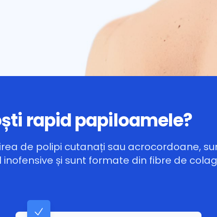
ști rapid papiloamele?
rea de polipi cutanați sau acrocordoane, su
 inofensive și sunt formate din fibre de col