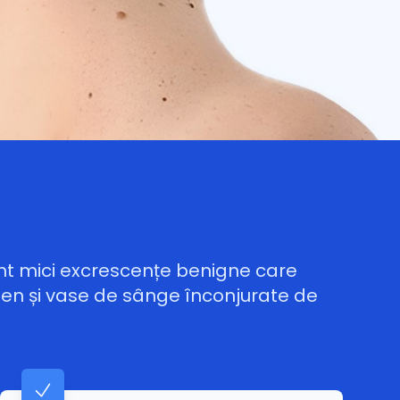
nt mici excrescențe benigne care
agen și vase de sânge înconjurate de