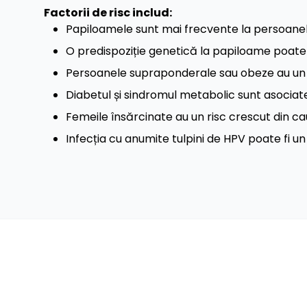
Factorii de risc includ:
Papiloamele sunt mai frecvente la persoanel
O predispoziție genetică la papiloame poate c
Persoanele supraponderale sau obeze au un ri
Diabetul și sindromul metabolic sunt asociat
Femeile însărcinate au un risc crescut din c
Infecția cu anumite tulpini de HPV poate fi un 