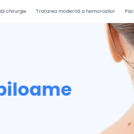
ții chirurgie
Tratarea modernă a hemoroizilor
Paci
piloame