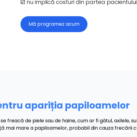
☑️ nu implică costuri din partea pacientului 
Mă programez acum
pentru apariția papiloamelor
freacă de piele sau de haine, cum ar fi gâtul, axilele, sub 
ă mai mare a papiloamelor, probabil din cauza frecării cres