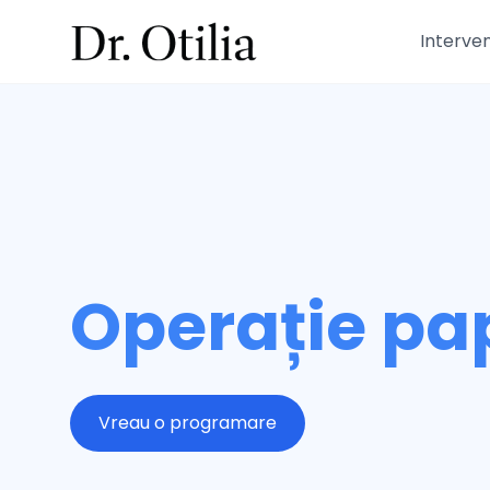
Dr Otilia
Interven
Operație pa
Vreau o programare