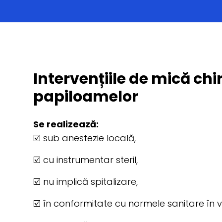
Intervențiile de mică chi
papiloamelor
Se realizează:
☑️ sub anestezie locală,
☑️ cu instrumentar steril,
☑️ nu implică spitalizare,
☑️ în conformitate cu normele sanitare în v